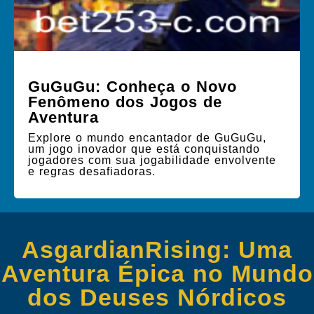
GuGuGu: Conheça o Novo
Fenômeno dos Jogos de
Aventura
Explore o mundo encantador de GuGuGu,
um jogo inovador que está conquistando
jogadores com sua jogabilidade envolvente
e regras desafiadoras.
AsgardianRising: Uma
Aventura Épica no Mundo
dos Deuses Nórdicos