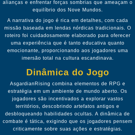
alianças e enfrentar forças sombrias que ameaçam o
equilíbrio dos Nove Mundos.
A narrativa do jogo é rica em detalhes, com cada
missão baseada em lendas nórdicas tradicionais. O
roteiro foi cuidadosamente elaborado para oferecer
uma experiência que é tanto educativa quanto
emocionante, proporcionando aos jogadores uma
imersão total na cultura escandinava.
Dinâmica do Jogo
AsgardianRising combina elementos de RPG e
estratégia em um ambiente de mundo aberto. Os
jogadores são incentivados a explorar vastos
territórios, descobrindo artefatos antigos e
desbloqueando habilidades ocultas. A dinâmica de
combate é tática, exigindo que os jogadores pensem
criticamente sobre suas ações e estratégias.