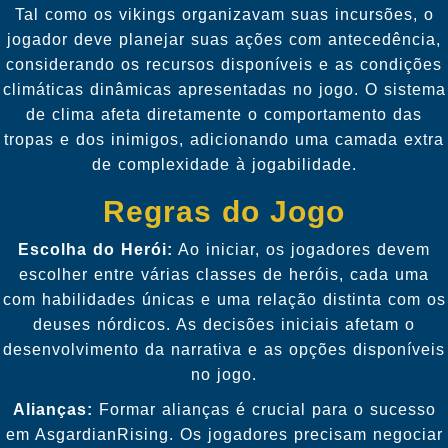
Tal como os vikings organizavam suas incursões, o
jogador deve planejar suas ações com antecedência,
considerando os recursos disponíveis e as condições
climáticas dinâmicas apresentadas no jogo. O sistema
de clima afeta diretamente o comportamento das
tropas e dos inimigos, adicionando uma camada extra
de complexidade à jogabilidade.
Regras do Jogo
Escolha do Herói:
Ao iniciar, os jogadores devem
escolher entre várias classes de heróis, cada uma
com habilidades únicas e uma relação distinta com os
deuses nórdicos. As decisões iniciais afetam o
desenvolvimento da narrativa e as opções disponíveis
no jogo.
Alianças:
Formar alianças é crucial para o sucesso
em AsgardianRising. Os jogadores precisam negociar