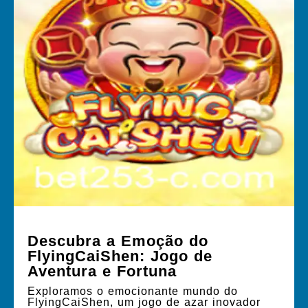
Descubra a Emoção do
FlyingCaiShen: Jogo de
Aventura e Fortuna
Exploramos o emocionante mundo do
FlyingCaiShen, um jogo de azar inovador