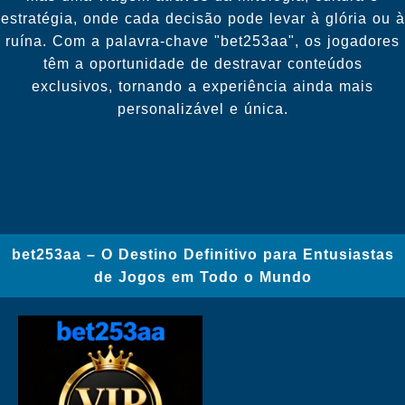
estratégia, onde cada decisão pode levar à glória ou à
ruína. Com a palavra-chave "bet253aa", os jogadores
têm a oportunidade de destravar conteúdos
exclusivos, tornando a experiência ainda mais
personalizável e única.
bet253aa – O Destino Definitivo para Entusiastas
de Jogos em Todo o Mundo