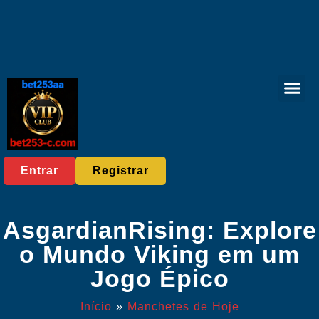
Jogos de cas
Jogos de pesc
Contate-nos
Manchetes de 
Entrar
Registrar
AsgardianRising: Explore
o Mundo Viking em um
Jogo Épico
Início
»
Manchetes de Hoje