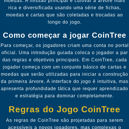
moedas. A missão principal é cultivar a árvore mais
rica e diversificada usando uma série de fichas,
moedas e cartas que são coletadas e trocadas ao
longo do jogo.
Como começar a jogar CoinTree
Para começar, os jogadores criam uma conta no portal
oficial. Uma introdução guiada coloca o jogador a par
das regras e objetivos principais. Em CoinTree, cada
jogador começa com um conjunto básico de cartas e
moedas que serão utilizadas para iniciar a construção
da primeira árvore. A interface do jogo é intuitiva, mas
apresenta profundidade tática que requer aprendizado
e estratégia para dominar completamente.
Regras do Jogo CoinTree
As regras de CoinTree são projetadas para serem
acessíveis a novos jogadores, mas complexas o