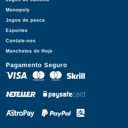
Monopoly
Jogos de pesca
Esportes
Contate-nos
Manchetes de Hoje
Pagamento Seguro