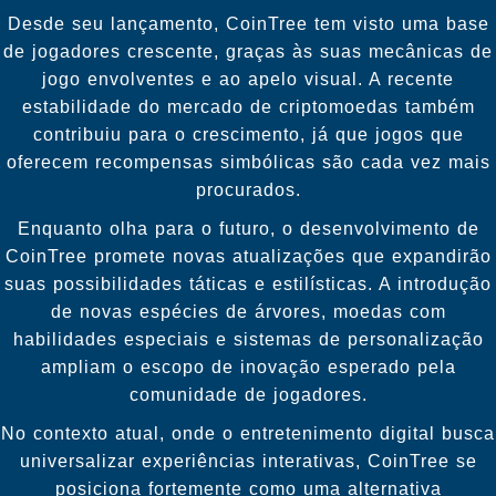
Desde seu lançamento, CoinTree tem visto uma base
de jogadores crescente, graças às suas mecânicas de
jogo envolventes e ao apelo visual. A recente
estabilidade do mercado de criptomoedas também
contribuiu para o crescimento, já que jogos que
oferecem recompensas simbólicas são cada vez mais
procurados.
Enquanto olha para o futuro, o desenvolvimento de
CoinTree promete novas atualizações que expandirão
suas possibilidades táticas e estilísticas. A introdução
de novas espécies de árvores, moedas com
habilidades especiais e sistemas de personalização
ampliam o escopo de inovação esperado pela
comunidade de jogadores.
No contexto atual, onde o entretenimento digital busca
universalizar experiências interativas, CoinTree se
posiciona fortemente como uma alternativa