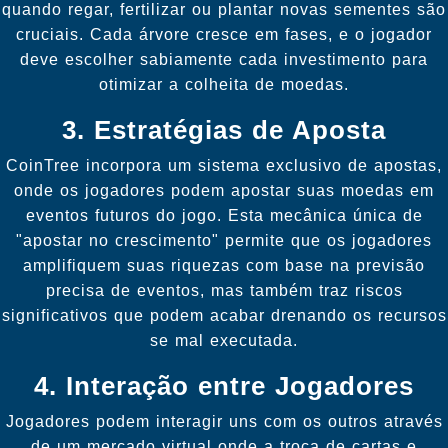
quando regar, fertilizar ou plantar novas sementes são
cruciais. Cada árvore cresce em fases, e o jogador
deve escolher sabiamente cada investimento para
otimizar a colheita de moedas.
3. Estratégias de Aposta
CoinTree incorpora um sistema exclusivo de apostas,
onde os jogadores podem apostar suas moedas em
eventos futuros do jogo. Esta mecânica única de
"apostar no crescimento" permite que os jogadores
amplifiquem suas riquezas com base na previsão
precisa de eventos, mas também traz riscos
significativos que podem acabar drenando os recursos
se mal executada.
4. Interação entre Jogadores
Jogadores podem interagir uns com os outros através
de um mercado virtual onde a troca de cartas e