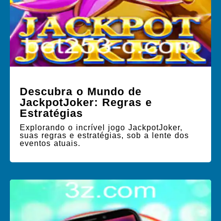
Descubra o Mundo de
JackpotJoker: Regras e
Estratégias
Explorando o incrível jogo JackpotJoker,
suas regras e estratégias, sob a lente dos
eventos atuais.