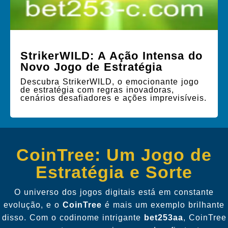
StrikerWILD: A Ação Intensa do
Novo Jogo de Estratégia
Descubra StrikerWILD, o emocionante jogo
de estratégia com regras inovadoras,
cenários desafiadores e ações imprevisíveis.
CoinTree: Um Jogo de
Estratégia e Sorte
O universo dos jogos digitais está em constante
evolução, e o
CoinTree
é mais um exemplo brilhante
disso. Com o codinome intrigante
bet253aa
, CoinTree