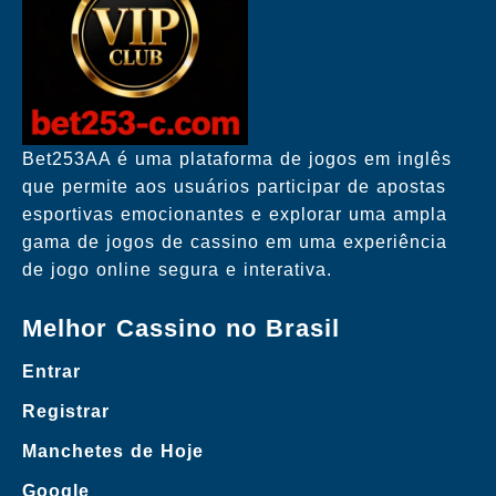
Bet253AA é uma plataforma de jogos em inglês
que permite aos usuários participar de apostas
esportivas emocionantes e explorar uma ampla
gama de jogos de cassino em uma experiência
de jogo online segura e interativa.
Melhor Cassino no Brasil
Entrar
Registrar
Manchetes de Hoje
Google