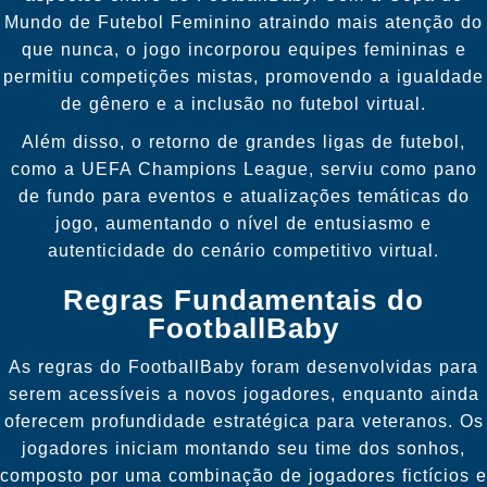
Mundo de Futebol Feminino atraindo mais atenção do
que nunca, o jogo incorporou equipes femininas e
permitiu competições mistas, promovendo a igualdade
de gênero e a inclusão no futebol virtual.
Além disso, o retorno de grandes ligas de futebol,
como a UEFA Champions League, serviu como pano
de fundo para eventos e atualizações temáticas do
jogo, aumentando o nível de entusiasmo e
autenticidade do cenário competitivo virtual.
Regras Fundamentais do
FootballBaby
As regras do FootballBaby foram desenvolvidas para
serem acessíveis a novos jogadores, enquanto ainda
oferecem profundidade estratégica para veteranos. Os
jogadores iniciam montando seu time dos sonhos,
composto por uma combinação de jogadores fictícios e