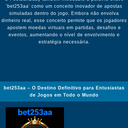
'bet253aa' como um conceito inovador de apostas
simuladas dentro do jogo. Embora não envolva
dinheiro real, esse conceito permite que os jogadores
apostem moedas virtuais em partidas, desafios e
eventos, aumentando o nível de envolvimento e
estratégia necessária.
bet253aa – O Destino Definitivo para Entusiastas
de Jogos em Todo o Mundo