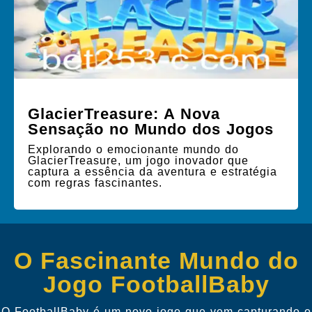
GlacierTreasure: A Nova
Sensação no Mundo dos Jogos
Explorando o emocionante mundo do
GlacierTreasure, um jogo inovador que
captura a essência da aventura e estratégia
com regras fascinantes.
O Fascinante Mundo do
Jogo FootballBaby
O FootballBaby é um novo jogo que vem capturando o