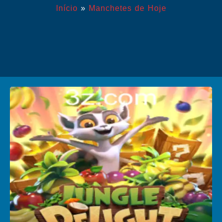
Início
»
Manchetes de Hoje