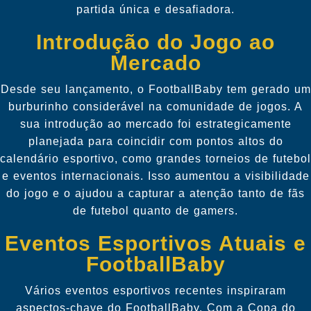
partida única e desafiadora.
Introdução do Jogo ao
Mercado
Desde seu lançamento, o FootballBaby tem gerado um
burburinho considerável na comunidade de jogos. A
sua introdução ao mercado foi estrategicamente
planejada para coincidir com pontos altos do
calendário esportivo, como grandes torneios de futebol
e eventos internacionais. Isso aumentou a visibilidade
do jogo e o ajudou a capturar a atenção tanto de fãs
de futebol quanto de gamers.
Eventos Esportivos Atuais e
FootballBaby
Vários eventos esportivos recentes inspiraram
aspectos-chave do FootballBaby. Com a Copa do