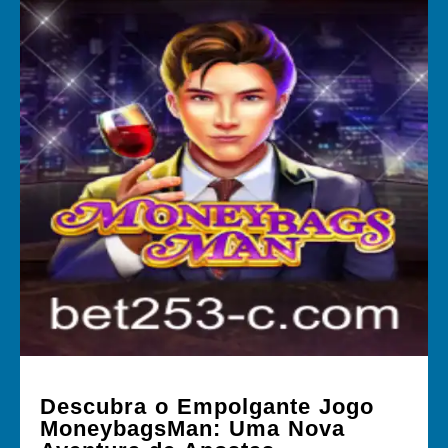
Descubra o Empolgante Jogo
MoneybagsMan: Uma Nova