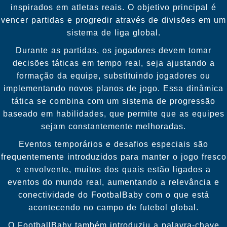
inspirados em atletas reais. O objetivo principal é
vencer partidas e progredir através de divisões em um
sistema de liga global.
Durante as partidas, os jogadores devem tomar
decisões táticas em tempo real, seja ajustando a
formação da equipe, substituindo jogadores ou
implementando novos planos de jogo. Essa dinâmica
tática se combina com um sistema de progressão
baseado em habilidades, que permite que as equipes
sejam constantemente melhoradas.
Eventos temporários e desafios especiais são
frequentemente introduzidos para manter o jogo fresco
e envolvente, muitos dos quais estão ligados a
eventos do mundo real, aumentando a relevância e
conectividade do FootbalBaby com o que está
acontecendo no campo de futebol global.
O FootballBaby também introduziu a palavra-chave