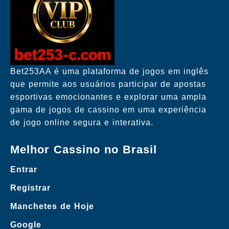
Bet253AA é uma plataforma de jogos em inglês
que permite aos usuários participar de apostas
esportivas emocionantes e explorar uma ampla
gama de jogos de cassino em uma experiência
de jogo online segura e interativa.
Melhor Cassino no Brasil
Entrar
Registrar
Manchetes de Hoje
Google