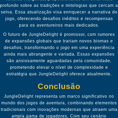
profundo sobre as tradições e mitologias que cercam a
selva. Essa atualização visa enriquecer a narrativa do
jogo, oferecendo desafios inéditos e recompensas
para os aventureiros mais dedicados.
O futuro de JungleDelight é promissor, com rumores
de expansões globais que trariam novos biomas e
desafios, transformando o jogo em uma experiência
ainda mais abrangente e variada. Essas expansões
são ansiosamente aguardadas pela comunidade,
prometendo elevar o nível de complexidade e
estratégia que JungleDelight oferece atualmente.
Conclusão
JungleDelight representa um marco significativo no
mundo dos jogos de aventura, combinando elementos
tradicionais com inovações modernas que atraem uma
ampla gama de jogadores. Com seu cenário