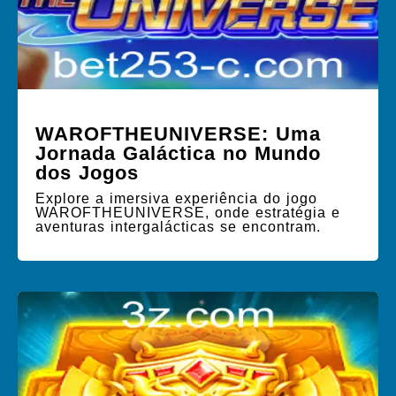
WAROFTHEUNIVERSE: Uma
Jornada Galáctica no Mundo
dos Jogos
Explore a imersiva experiência do jogo
WAROFTHEUNIVERSE, onde estratégia e
aventuras intergalácticas se encontram.