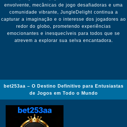
envolvente, mecânicas de jogo desafiadoras e uma
comunidade vibrante, JungleDelight continua a
capturar a imaginação e o interesse dos jogadores ao
redor do globo, prometendo experiências
emocionantes e inesquecíveis para todos que se
atrevem a explorar sua selva encantadora.
bet253aa – O Destino Definitivo para Entusiastas
de Jogos em Todo o Mundo