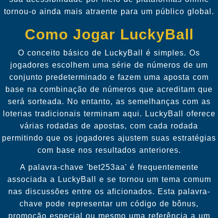
tornou-o ainda mais atraente para um público global.
Como Jogar LuckyBall
O conceito básico de LuckyBall é simples. Os
jogadores escolhem uma série de números de um
conjunto predeterminado e fazem uma aposta com
base na combinação de números que acreditam que
será sorteada. No entanto, as semelhanças com as
loterias tradicionais terminam aqui. LuckyBall oferece
várias rodadas de apostas, com cada rodada
permitindo que os jogadores ajustem suas estratégias
com base nos resultados anteriores.
A palavra-chave 'bet253aa' é frequentemente
associada a LuckyBall e se tornou um tema comum
nas discussões entre os aficionados. Esta palavra-
chave pode representar um código de bônus,
promoção especial ou mesmo uma referência a um