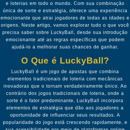
e loterias em todo o mundo. Com sua combinação
única de sorte e estratégia, oferece uma experiência
emocionante que atrai jogadores de todas as idades e
origens. Neste artigo, vamos explorar tudo o que você
precisa saber sobre LuckyBall, desde sua introdução
emocionante até as regras específicas que podem
ajudá-lo a melhorar suas chances de ganhar.
O Que é LuckyBall?
LuckyBall é um jogo de apostas que combina
elementos tradicionais de loteria com mecânicas
inovadoras que o tornam verdadeiramente único. Ao
contrário dos jogos tradicionais de loteria, onde a
sorte é o fator predominante, LuckyBall incorpora
elementos de estratégia que dão aos jogadores a
oportunidade de influenciar seus resultados. A
popularidade do jogo está crescendo rapidamente, e
sua acessibilidade por meio de plataformas online