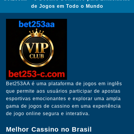
de Jogos em Todo o Mundo
Bet253AA é uma plataforma de jogos em inglês
que permite aos usuários participar de apostas
esportivas emocionantes e explorar uma ampla
gama de jogos de cassino em uma experiência
de jogo online segura e interativa.
Melhor Cassino no Brasil