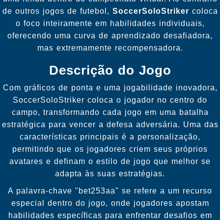
de outros jogos de futebol,
SoccerSoloStriker
coloca
o foco inteiramente em habilidades individuais,
oferecendo uma curva de aprendizado desafiadora,
mas extremamente recompensadora.
Descrição do Jogo
Com gráficos de ponta e uma jogabilidade inovadora,
SoccerSoloStriker coloca o jogador no centro do
campo, transformando cada jogo em uma batalha
estratégica para vencer a defesa adversária. Uma das
características principais é a personalização,
permitindo que os jogadores criem seus próprios
avatares e definam o estilo de jogo que melhor se
adapta às suas estratégias.
A palavra-chave "bet253aa" se refere a um recurso
especial dentro do jogo, onde jogadores apostam
habilidades específicas para enfrentar desafios em