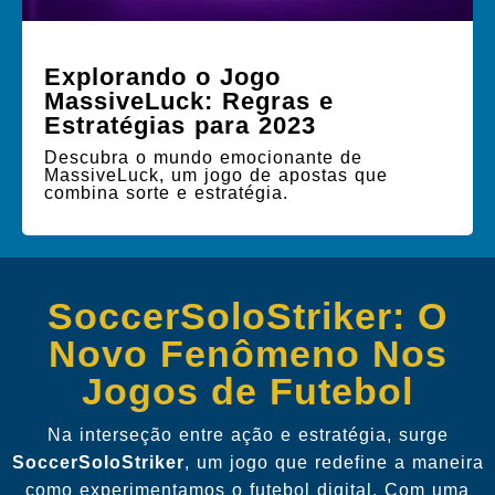
Explorando o Jogo
MassiveLuck: Regras e
Estratégias para 2023
Descubra o mundo emocionante de
MassiveLuck, um jogo de apostas que
combina sorte e estratégia.
SoccerSoloStriker: O
Novo Fenômeno Nos
Jogos de Futebol
Na interseção entre ação e estratégia, surge
SoccerSoloStriker
, um jogo que redefine a maneira
como experimentamos o futebol digital. Com uma