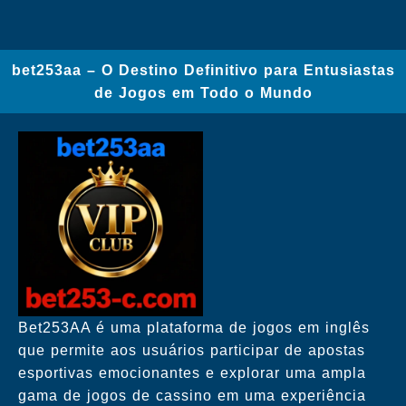
bet253aa – O Destino Definitivo para Entusiastas
de Jogos em Todo o Mundo
Bet253AA é uma plataforma de jogos em inglês
que permite aos usuários participar de apostas
esportivas emocionantes e explorar uma ampla
gama de jogos de cassino em uma experiência