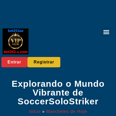
Jogos de cas
Jogos de pesc
Contate-nos
Manchetes de 
Entrar
Registrar
Explorando o Mundo
Vibrante de
SoccerSoloStriker
Início
»
Manchetes de Hoje