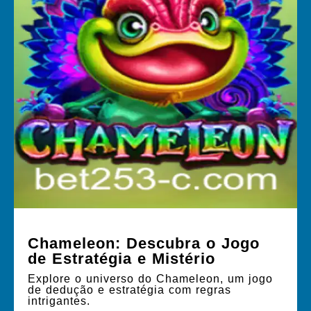
Chameleon: Descubra o Jogo
de Estratégia e Mistério
Explore o universo do Chameleon, um jogo
de dedução e estratégia com regras
intrigantes.