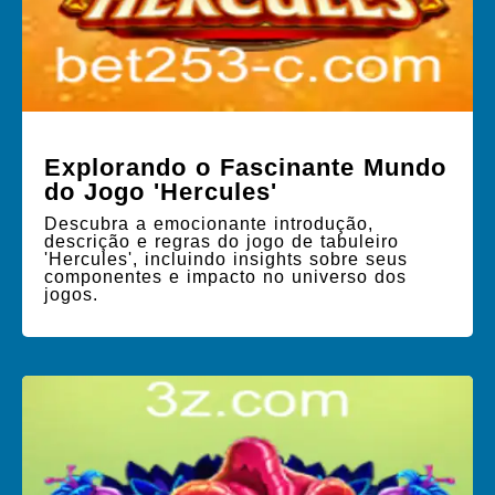
Explorando o Fascinante Mundo
do Jogo 'Hercules'
Descubra a emocionante introdução,
descrição e regras do jogo de tabuleiro
'Hercules', incluindo insights sobre seus
componentes e impacto no universo dos
jogos.