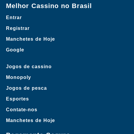
Melhor Cassino no Brasil
Entrar
Registrar
Manchetes de Hoje
Google
Jogos de cassino
Monopoly
Jogos de pesca
Esportes
Contate-nos
Manchetes de Hoje