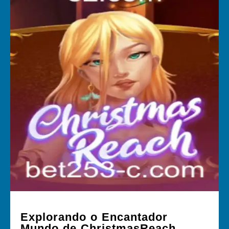
Explorando o Encantador
Mundo de ChristmasReach