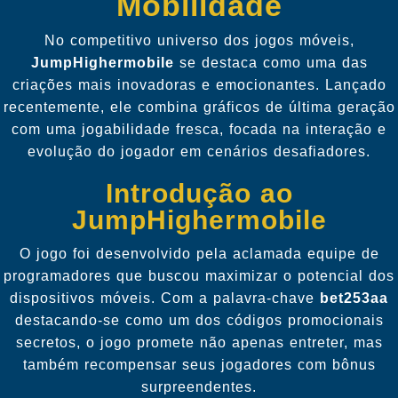
Mobilidade
No competitivo universo dos jogos móveis,
JumpHighermobile
se destaca como uma das
criações mais inovadoras e emocionantes. Lançado
recentemente, ele combina gráficos de última geração
com uma jogabilidade fresca, focada na interação e
evolução do jogador em cenários desafiadores.
Introdução ao
JumpHighermobile
O jogo foi desenvolvido pela aclamada equipe de
programadores que buscou maximizar o potencial dos
dispositivos móveis. Com a palavra-chave
bet253aa
destacando-se como um dos códigos promocionais
secretos, o jogo promete não apenas entreter, mas
também recompensar seus jogadores com bônus
surpreendentes.