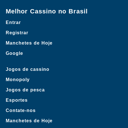
Melhor Cassino no Brasil
Entrar
Registrar
Manchetes de Hoje
Google
Jogos de cassino
Monopoly
Jogos de pesca
Esportes
Contate-nos
Manchetes de Hoje