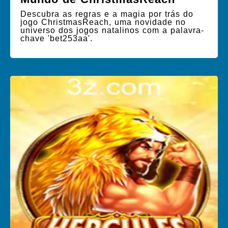
Descubra as regras e a magia por trás do
jogo ChristmasReach, uma novidade no
universo dos jogos natalinos com a palavra-
chave 'bet253aa'.