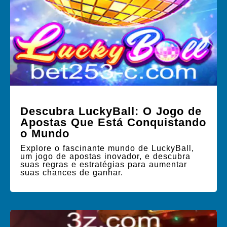
Descubra LuckyBall: O Jogo de
Apostas Que Está Conquistando
o Mundo
Explore o fascinante mundo de LuckyBall,
um jogo de apostas inovador, e descubra
suas regras e estratégias para aumentar
suas chances de ganhar.